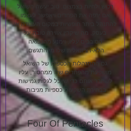
רכוש ולחיות בצמצום. טוב יעשה השואל
אם ירפה את הפחדים ויאפשר לעצמו
להתנהל ביתר חופשיות במקום העבודה או
בעסק, מה שיקרין אווירה טובה על
הסובבים עליו, וימנע מהנבואה
הלא-רציונאלית שלו מלהתגשם.
גם ההתנהלות הכספית של השואל
מושפעת מהפחדים שלו ממחסור, עליו
לשחרר אותם כדי שיוכל לגלות גמישות
בבחירת השקעות כספיות מניבות.
Four Of Pentacles