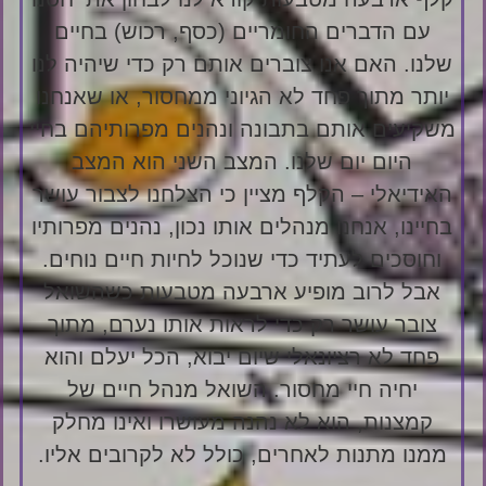
עם הדברים החומריים (כסף, רכוש) בחיים
שלנו. האם אנו צוברים אותם רק כדי שיהיה לנו
יותר מתוך פחד לא הגיוני ממחסור, או שאנחנו
משקיעים אותם בתבונה ונהנים מפרותיהם בחיי
היום יום שלנו. המצב השני הוא המצב
האידיאלי – הקלף מציין כי הצלחנו לצבור עושר
בחיינו, אנחנו מנהלים אותו נכון, נהנים מפרותיו
וחוסכים לעתיד כדי שנוכל לחיות חיים נוחים.
אבל לרוב מופיע ארבעה מטבעות כשהשואל
צובר עושר רק כדי לראות אותו נערם, מתוך
פחד לא רציונאלי שיום יבוא, הכל יעלם והוא
יחיה חיי מחסור. השואל מנהל חיים של
קמצנות, הוא לא נהנה מעושרו ואינו מחלק
ממנו מתנות לאחרים, כולל לא לקרובים אליו.