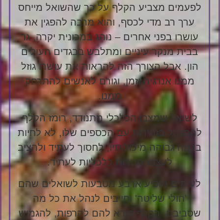
לפעמים מצביע הקלף על כך שהשואל מייחס
ערך רב מדי לכסף, והוא מרבה להפגין את
עושרו בפני אחרים – נוהג במכונית יקרה, גר
בבית מנקר עיניים ומתלבש בבגדים העולים
הון. אבל הצורך הזה להראות את עושרו גוזל
ממנו אנרגיה וזמן, וגורם לאנשים להתרחק
ממנו.
לשואל שמצבו הכלכלי מתנודד, רומז הקלף
להתנהל בזהירות עם הכספים שלו, לא לחיות
ברמה גבוהה מיכולותיו, לחסוך לעתיד ולהציב
לעצמו מטרות כלכליות לעתיד.
לעיתים מופיע ארבע מטבעות לשואלים שהם
'חולי שליטה' וחייבים לנהל את כל מה
שסביבם. הקלף קורא להם להרפות, להגמיש