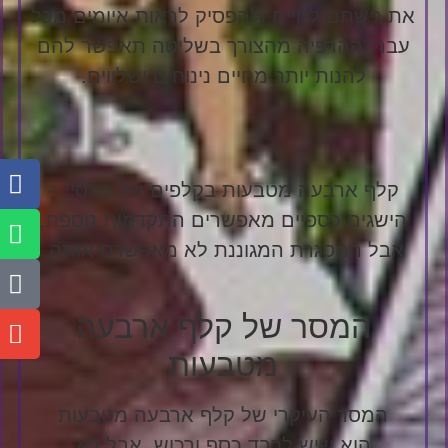
את גישתם לחיים ולהפסיק לראות איומים מכל
עבר. ההרפיה מהצורך בשליטה תאפשר להם
להנות יותר מחיים נינוחים ושלווים.
קלף ארבעה מטבעות בקלפים של מרסיי –
הישגים כספיים מאפשרים התקדמות נוספת,
אבל המסגרת המגוננת לא מאפשרת אותה.
המסר של קלף ארבעה
מטבעות
המסר העיקרי של קלף ארבעה מטבעות
הוא שיש לכבד כסף ורכוש, אבל לא