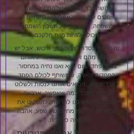
להשתעבד לצבירה שלהם על חשבון
יחסים עם מי שבאמת חשוב בחיים –
משפחה, וחברים, ועל חשבון השמחה
שיכולה להיות מנת חלקכם.
זה לגמרי בסדר לצבור כסף ורכוש, אבל יש
להנות מהם ולא לרצות להגדיל אותם
מתוך פחד שיום יבוא ואנו נחיה במחסור.
הפחדים האלה, שמשותף לכולם הפחד
לאבד משהו, מביאים אותנו לנסות ולשלוט
בחיינו מעבר למה שאפשר. ארבעה
מטבעות קורא לנו להרפות, להשקיט את
הפחדים, ולהנות מחיים של שפע, אהבה
ורווחה כלכלית.
התשובה של ארבעה מטבעות