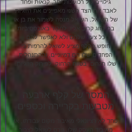
גילויים של רכושנות יתר, קנאות ופחד
לאבד את הצד השני מאפיינים את הזוגיות
של השואל. השואל מנסה לשמור את בן או
בת הזוג קרוב אליו, לחקור באובססיביות
כל צעד שלהם ולא לאפשר להם
חופש.הקלף מציע לשואל להרפות כי
הפחדים שלו הם דמיוניים, וההתנהלות
שלו תגרום, בטווח הרחוק, לפירוק הזוגיות.
המסר של קלף ארבעה
מטבעות בקריירה וכספים
פחד לא רציונאלי מאיבוד מקום עבודתו, או
מאיבוד העסק שלו, גורם לשואל לצבור