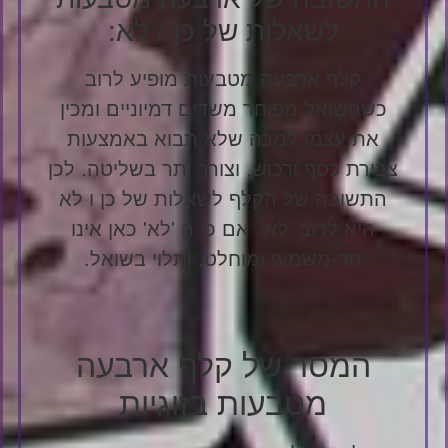
לשאלות של כן / לא:
קלף ארבעה מטבעות מופיע לרוב
כשהשואל מפוחד משדים דמיוניים ומכין
את עצמו למכה שלא תבוא באמצעות
צבירת כסף ורכוש, וצורך יתר בשליטה. לכן
התשובה של הקלף לשאלות של כן ו לא
היא לרוב 'לא'. אם כי ה 'לא' כאן אינו
חד-משמעי ומוחלט, ותלוי בשואל.
המסר של קלף ארבעה
מטבעות בזוגיות