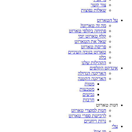
צור קשר
שאלות נפוצות
על הטארוט
מה זה טארוט?
פתיחה בקלפי טארוט
קלף טארוט יומי
שאל את הטארוט
פריסת טארוט
טארוט בגובה העיניים
בלוג
הקהילות שלנו
אינדקס הקלפים
הארקנה הגדולה
הארקנה הקטנה
מטות
מטבעות
גביעים
חרבות
חנות טארוט
חנות למוצרי טארוט
לרכישת ספרי טארוט
נרות ריחניים
עלי
מי אני?