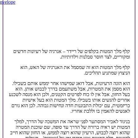
nvelope
קלף מלך המטות בקלפים של ריידר – אנרגיה של רעיונות חדשים
ומקוריים, לצד חוסר סבלנות וילדותיות.
קלף מלך המטות הוא זה שמסמל את האנרגיה של האש, הוא
הניצוץ שמתניע תהליכים.
הוא הוגה הרעיונות, אבל דואג שמישהו אחר יממש אותם בשבילו.
הוא מסמן את המטרות, אבל משתעמם בדרך לכבוש אותן. הוא
בעל החזון, אבל אין לו כוח לפרטים הקטנים, ולכן הוא מנסה לשכנע
אחרים להגשים אותו בשבילו. מלך המטות הוא בעל אישיות
כריזמטית, עם יכולת התבוננות חדה ונחישות גבוהה. לכן הוא גורם
לאנשים להאמין בו וללכת אחריו.
בניגוד לאביר המסתער לפני שראה את המשכה של הדרך, למלך
המטות יש ראיה ברורה של הדרך עד סופה, שם שוכנת המטרה
שהוא רוצה לכבוש, הרעיון שהוא רוצה לממש, או החזון שהוא חייב