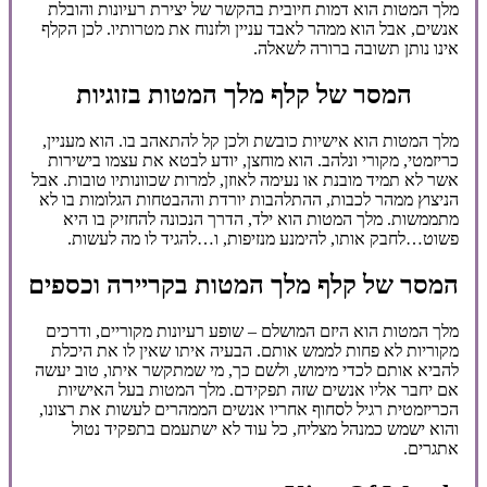
מלך המטות הוא דמות חיובית בהקשר של יצירת רעיונות והובלת
אנשים, אבל הוא ממהר לאבד עניין ולזנוח את מטרותיו. לכן הקלף
אינו נותן תשובה ברורה לשאלה.
המסר של קלף מלך המטות בזוגיות
מלך המטות הוא אישיות כובשת ולכן קל להתאהב בו. הוא מעניין,
כריזמטי, מקורי ונלהב. הוא מוחצן, יודע לבטא את עצמו בישירות
אשר לא תמיד מובנת או נעימה לאוזן, למרות שכוונותיו טובות. אבל
הניצוץ ממהר לכבות, ההתלהבות יורדת וההבטחות הגלומות בו לא
מתממשות. מלך המטות הוא ילד, הדרך הנכונה להחזיק בו היא
פשוט…לחבק אותו, להימנע מנזיפות, ו…להגיד לו מה לעשות.
המסר של קלף מלך המטות בקריירה וכספים
מלך המטות הוא היזם המושלם – שופע רעיונות מקוריים, ודרכים
מקוריות לא פחות לממש אותם. הבעיה איתו שאין לו את היכלת
להביא אותם לכדי מימוש, ולשם כך, מי שמתקשר איתו, טוב יעשה
אם יחבר אליו אנשים שזה תפקידם. מלך המטות בעל האישיות
הכריזמטית רגיל לסחוף אחריו אנשים הממהרים לעשות את רצונו,
והוא ישמש כמנהל מצליח, כל עוד לא ישתעמם בתפקיד נטול
אתגרים.