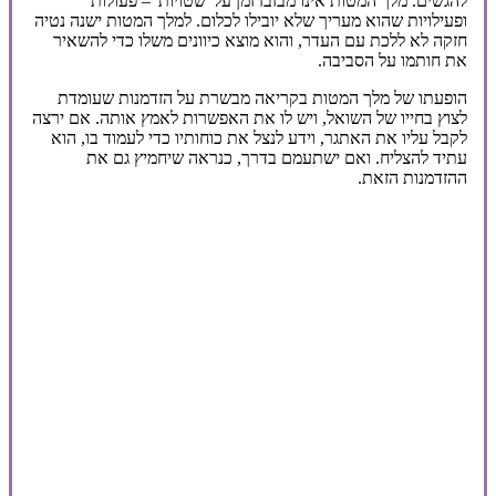
להגשים. מלך המטות אינו מבזבז זמן על 'שטויות' – פעולות
ופעילויות שהוא מעריך שלא יובילו לכלום. למלך המטות ישנה נטיה
חזקה לא ללכת עם העדר, והוא מוצא כיוונים משלו כדי להשאיר
את חותמו על הסביבה.
הופעתו של מלך המטות בקריאה מבשרת על הזדמנות שעומדת
לצוץ בחייו של השואל, ויש לו את האפשרות לאמץ אותה. אם ירצה
לקבל עליו את האתגר, וידע לנצל את כוחותיו כדי לעמוד בו, הוא
עתיד להצליח. ואם ישתעמם בדרך, כנראה שיחמיץ גם את
ההזדמנות הזאת.