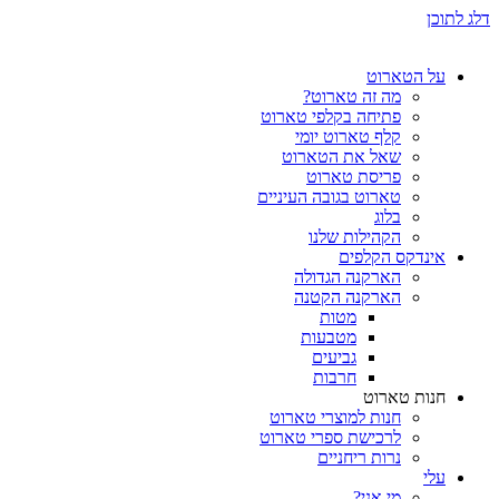
דלג לתוכן
על הטארוט
מה זה טארוט?
פתיחה בקלפי טארוט
קלף טארוט יומי
שאל את הטארוט
פריסת טארוט
טארוט בגובה העיניים
בלוג
הקהילות שלנו
אינדקס הקלפים
הארקנה הגדולה
הארקנה הקטנה
מטות
מטבעות
גביעים
חרבות
חנות טארוט
חנות למוצרי טארוט
לרכישת ספרי טארוט
נרות ריחניים
עלי
מי אני?