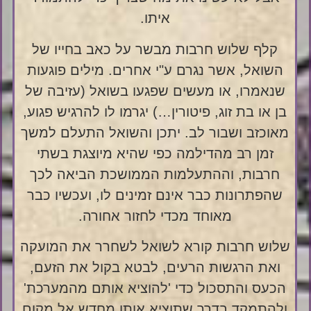
איתו.
קלף שלוש חרבות מבשר על כאב בחייו של
השואל, אשר נגרם ע"י אחרים. מילים פוגעות
שנאמרו, או מעשים שפגעו בשואל (עזיבה של
בן או בת זוג, פיטורין…) יגרמו לו להרגיש פגוע,
מאוכזב ושבור לב. יתכן והשואל התעלם למשך
זמן רב מהדילמה כפי שהיא מיוצגת בשתי
חרבות, וההתעלמות הממושכת הביאה לכך
שהפתרונות כבר אינם זמינים לו, ועכשיו כבר
מאוחד מכדי לחזור אחורה.
שלוש חרבות קורא לשואל לשחרר את המועקה
ואת הרגשות הרעים, לבטא בקול את הזעם,
הכעס והתסכול כדי 'להוציא אותם מהמערכת'
ולהתמקד בדרך שתוציא אותו מחדש אל מקום